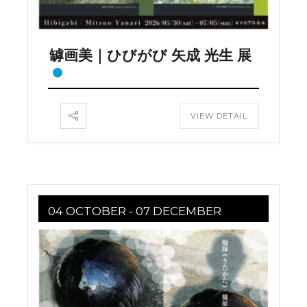
罅画美｜ひびがび 矢成 光生 展
VIEW DETAIL
04 OCTOBER
- 07 DECEMBER