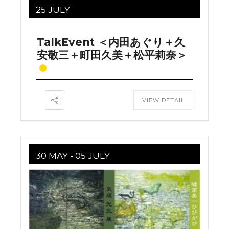
25 JULY
TalkEvent ＜内田あぐり＋久
安敬三＋町田久美＋松平莉奈＞
VIEW DETAIL
30 MAY
- 05 JULY