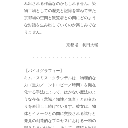
み出される作品なのかもしれません。染
物工場としての歴史と記憶を重ねて来た
京都場の空間と観覧者との間にどのよう
な対話を生み出していくのか楽しみでな
りません。
京都場 眞田大輔
・・・・・・・・・・・・・・・
【バイオグラフィー】
キム・スミス・クラウデルは、物理的な
力（重力／エントロピー／時間）を顕在
化する手法によって、はかない魔法のよ
うな存在（意識／知性／無言）との交わ
りを表現しし続けています。彼女は、物
体とイメージとの間に交換される試行と
発見の創造的なプロセスにおける一瞬の
輝きを見つけ出し、そして、蒸留と出現