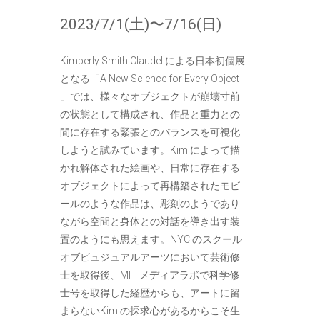
2023/7/1(土)〜7/16(日)
Kimberly Smith Claudel による日本初個展
となる「A New Science for Every Object
」では、様々なオブジェクトが崩壊寸前
の状態として構成され、作品と重力との
間に存在する緊張とのバランスを可視化
しようと試みています。Kim によって描
かれ解体された絵画や、日常に存在する
オブジェクトによって再構築されたモビ
ールのような作品は、彫刻のようであり
ながら空間と身体との対話を導き出す装
置のようにも思えます。NYC のスクール
オブビュジュアルアーツにおいて芸術修
士を取得後、MIT メディアラボで科学修
士号を取得した経歴からも、アートに留
まらないKim の探求心があるからこそ生