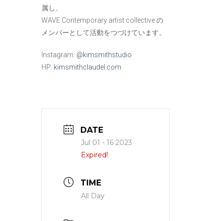
属し、
WAVE Contemporary artist collective の
メンバーとして活動をつづけています。
Instagram:
@kimsmithstudio
HP:
kimsmithclaudel.com
DATE
Jul 01 - 16 2023
Expired!
TIME
All Day