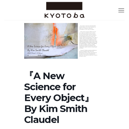
Skip
to
content
『A New
Science for
Every Object』
By Kim Smith
Claudel